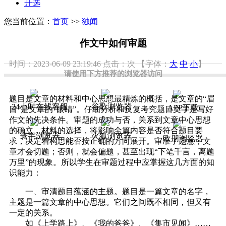
开选
您当前位置：
首页
>>
独闻
作文中如何审题
时间：2023-06-09 23:19:46
点击：
次
【字体：
大
中
小
】
请使用下方推荐的浏览器访问
题目是文章的材料和中心思想最精炼的概括，是文章的“眉
24小时在线客服
谷歌浏览器
APP下载
目”是文章的“眼睛”。仔细分析和反复考究题目文字是写好
作文的先决条件。审题的成功与否，关系到文章中心思想
的确立，材料的选择，将影响全篇内容是否符合题目要
寰宇浏览器
火狐浏览器
欧朋浏览器
求，决定着构思能否按正确的方向展开。审准了题意，文
章才会切题；否则，就会偏题，甚至出现“下笔千言，离题
万里”的现象。所以学生在审题过程中应掌握这几方面的知
识能力：
一、审清题目蕴涵的主题。题目是一篇文章的名字，
主题是一篇文章的中心思想。它们之间既不相同，但又有
一定的关系。
如《上学路上》、《我的爸爸》、《集市见闻》……