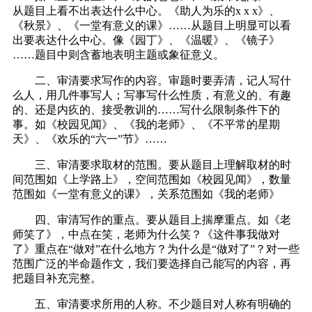
从题目上看不出表达什么中心。《助人为乐的x x x》、
《秋景》、《一堂有意义的课》……从题目上明显可以看
出要表达什么中心。像《园丁》、《温暖》、《镜子》
……题目中则含蓄地表明主题或象征意义。
二、审清要求写作的内容。审题时要弄清，记人写什
么人，用几件事写人；写事写什么性质，有意义的、有趣
的、还是内疚的、接受教训的……写什么限制条件下的
事。如《校园见闻》、《我的老师》、《不平常的星期
天》、《欢乐的“六一”节》……
三、审清要求取材的范围。要从题目上理解取材的时
间范围如《上学路上》，空间范围如《校园见闻》，数量
范围如《一堂有意义的课》，关系范围如《我的老师》
四、审清写作的重点。要从题目上揣摩重点。如《老
师笑了》，中点在笑，老师为什么笑？《这件事我做对
了》重点在“做对”在什么地方？为什么是“做对了”？对一些
范围广泛的半命题作文，我们要选择自己能写的内容，再
把题目补充完整。
五、审清要求所用的人称。不少题目对人称有明确的