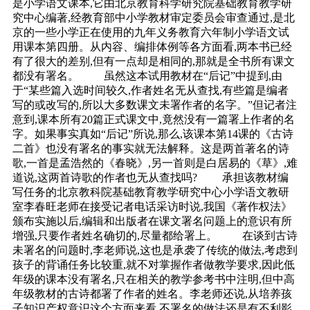
是小学语文课本,它由北京教育科学研究院基础教育教学研
究中心编著,经教育部中小学教材审定委员会审查通过,是北
京的一些小学正在使用的九年义务教育六年制小学语文试
用课本第四册。从内容、编排体例等各方面看,两本书已经
有了很大的差别,但有一点却是相同的,那就是全书所有课文
都没有署名。 虽然这本试用教材在“后记”中提到,由
于“某些篇入选时间较久,作者姓名无从查找,有些篇是编者
写的或改写的,所以大多数课文未署作者的名字。”但记者注
意到,课本所有20篇正式课文中,竟然没有一篇署上作者的名
字。如果事实真如“后记”所说,那么,该课本第14课的《古诗
二首》也没有署名的事实就无法解释。这是两首著名的诗
歌,一首是孟浩然的《春晓》,另一首则是白居易的《草》,难
道说,这两首诗歌的作者也无从查找吗? 承担该教材编
写任务的北京教科院基础教育教学研究中心小学语文教研
室李春旺老师在接受记者电话采访时说,我国《著作权法》
颁布实施以后,编辑和出版者在课文署名问题上的意识有所
增强,只要作者姓名确切的,尽量都给署上。 在谈到古诗
未署名的问题时,李老师说,这也是承袭了传统的做法,考虑到
孩子的背诵任务比较重,就不对掌握作者做教学要求,因此低
年级的课本没有署名,只在相关的教学参考书中注明,但中高
年级教材的古诗都署了作者的姓名。李老师还说,从培养孩
子知识产权意识这个方面来看,不署名的做法还是有不利影