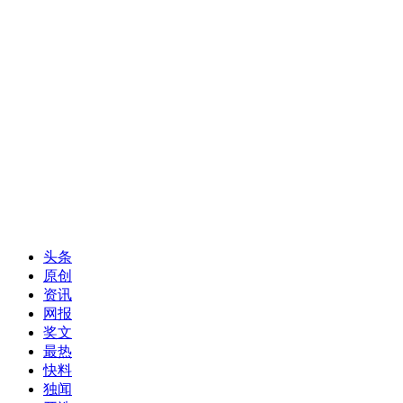
头条
原创
资讯
网报
奖文
最热
快料
独闻