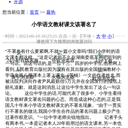
开选
您当前位置：
首页
>>
最热
小学语文教材课文该署名了
时间：2023-06-10 16:23:21
点击：
次
【字体：
大
中
小
】
请使用下方推荐的浏览器访问
“不署名有什么要紧啊,不就一篇小文章吗?我们小学时的语
文课本都这样。”这是记者前不久在湖南娄底某网吧听到的
24小时在线客服
谷歌浏览器
APP下载
一句话。说这句话的,是一位十三、四岁的中学生,他在网上
看到,人民教育出版社因为没有在其出版的全国统编教材小
学语文第八册课本上署上课文《苦柚》一文的作者姓名,而
寰宇浏览器
火狐浏览器
欧朋浏览器
被法院判决向作者尹风庭赔偿5万元并在全国发行的报纸上
赔礼道歉。就是这则消息,让这位中学生发出了这么一句议
论。 这位中学生的话,可能代表了很多中、小学生看待
语文教材课文署名问题的心态。而造成这种心态的,正是我
国几十年来小学语文教材课文的不署名现象。“由于一贯实
行不署名的做法,我国小学生在作品的署名问题上极少产生
过著作权意识。”一位中学老师尖锐地指出。 记者手头
有两本书,一本是记者本人20年前用过的语文课本,另一本也