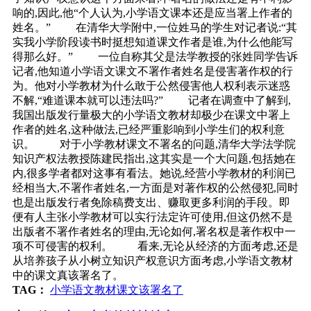
响的,因此,他“个人认为,小学语文课本还是应当署上作者的
姓名。” 在清华大学附中,一位姓马的学生对记者说:“其
实我小学阶段读书时挺想知道课文作者是谁,为什么他能写
得那么好。” 一位自称其父是法学教授的张姓同学告诉
记者,他知道小学语文课文不署作者姓名是侵害著作权的行
为。他对小学教材为什么敢于公然侵害他人权利表示迷惑
不解,“难道课本就可以违法吗?” 记者在调查中了解到,
我国出版发行量极大的小学语文教材却极少在课文中署上
作者的姓名,这种做法,已经严重影响到小学生们的权利意
识。 对于小学教材课文不署名的问题,清华大学法学院
知识产权法教授陈建民指出,这其实是一个大问题,包括她在
内,很多学者都对这事有看法。她说,经营小学教材的利润已
经相当大,不署作者姓名,一方面是对著作权的公然侵犯,同时
也是出版发行者免除稿费支出、赚取更多利润的手段。即
便有人主张小学教材可以实行法定许可使用,但这仍然不是
出版者不署作者姓名的理由,无论如何,署名权是著作权中一
项不可侵害的权利。 看来,无论从经济的方面考虑,还是
从培养孩子从小树立知识产权意识方面考虑,小学语文教材
中的课文真该署名了。
TAG：
小学语文教材课文该署名了